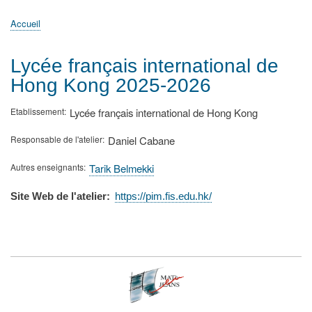
principale
Accueil
Actualités
MATh.en.JEANS ?
Régions et Ateliers
Créer, gérer un atelier
Sujets/Publications
Congrès
Accueil
Fil
d'Ariane
Lycée français international de
Hong Kong 2025-2026
Etablissement
Lycée français international de Hong Kong
Responsable de l'atelier
Daniel Cabane
Autres enseignants
Tarik Belmekki
Site Web de l'atelier
https://pim.fis.edu.hk/