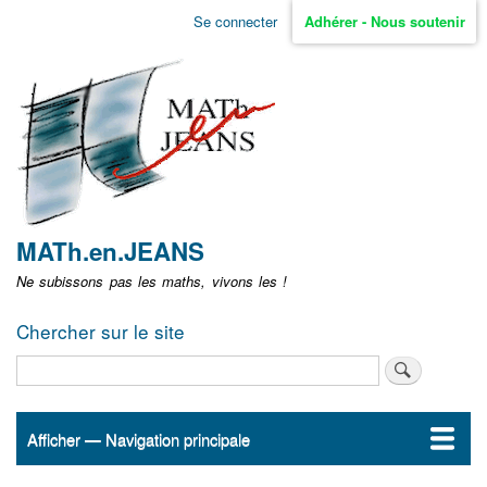
Aller
Se connecter
Adhérer - Nous soutenir
Menu
au
contenu
user
principal
non
identifié
MATh.en.JEANS
Ne subissons pas les maths, vivons les !
Chercher sur le site
Rechercher
Afficher — Navigation principale
Navigation