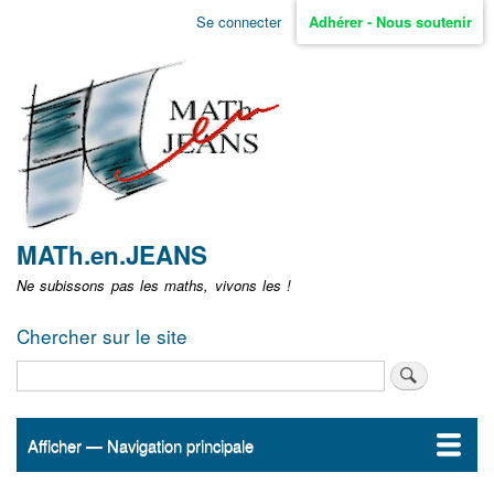
Aller
Se connecter
Adhérer - Nous soutenir
Menu
au
contenu
user
principal
non
identifié
MATh.en.JEANS
Ne subissons pas les maths, vivons les !
Chercher sur le site
Rechercher
Afficher — Navigation principale
Navigation