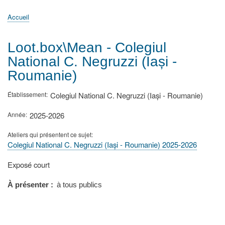
principale
Accueil
Actualités
MATh.en.JEANS ?
Régions et Ateliers
Créer, gérer un atelier
Sujets/Publications
Congrès
Accueil
Fil
d'Ariane
Loot.box\Mean - Colegiul
National C. Negruzzi (Iași -
Roumanie)
Établissement
Colegiul National C. Negruzzi (Iași - Roumanie)
Année
2025-2026
Ateliers qui présentent ce sujet
Colegiul National C. Negruzzi (Iași - Roumanie) 2025-2026
Type
Exposé court
de
présentation
À présenter
à tous publics
au
congrès