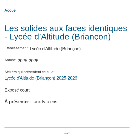
principale
Accueil
Actualités
MATh.en.JEANS ?
Régions et Ateliers
Créer, gérer un atelier
Sujets/Publications
Congrès
Accueil
Fil
d'Ariane
Les solides aux faces identiques
- Lycée d’Altitude (Briançon)
Établissement
Lycée d’Altitude (Briançon)
Année
2025-2026
Ateliers qui présentent ce sujet
Lycée d’Altitude (Briançon) 2025-2026
Type
Exposé court
de
présentation
À présenter
aux lycéens
au
congrès