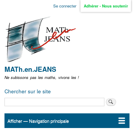
Aller
Se connecter
Adhérer - Nous soutenir
Menu
au
contenu
user
principal
non
identifié
MATh.en.JEANS
Ne subissons pas les maths, vivons les !
Chercher sur le site
Rechercher
Afficher — Navigation principale
Navigation