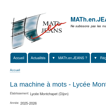
Menu
user
MATh.en.J
non
Ne subissons pas les mat
identifié
Accueil
Actualités
MATh.en.JEANS ?
Rég
Navigation
principale
Accueil
Fil
d'Ariane
La machine à mots - Lycée Mont
Établissement
Lycée Montchapet (Dijon)
Année
2025-2026