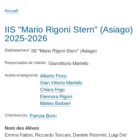
principale
Accueil
Actualités
MATh.en.JEANS ?
Régions et Ateliers
Créer, gérer un atelier
Sujets/Publications
Congrès
Accueil
Fil
d'Ariane
IIS "Mario Rigoni Stern" (Asiago)
2025-2026
Etablissement
IIS "Mario Rigoni Stern" (Asiago)
Responsable de l'atelier
Gianvittorio Martello
Autres enseignants
Alberto Finco
Gian Vittorio Martello
Chiara Frigo
Eleonora Rigoni
Matteo Barbieri
Chercheur(s)
Patrizia Borin
Nom des élèves
Emma Fattori, Riccardo Toscani, Daniele Resmini, Luigi Del