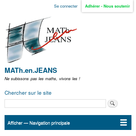
Aller
Se connecter
Adhérer - Nous soutenir
Menu
au
contenu
user
principal
non
identifié
MATh.en.JEANS
Ne subissons pas les maths, vivons les !
Chercher sur le site
Rechercher
Afficher — Navigation principale
Navigation