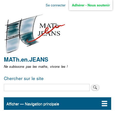
Aller
Se connecter
Adhérer - Nous soutenir
Menu
au
contenu
user
principal
non
identifié
MATh.en.JEANS
Ne subissons pas les maths, vivons les !
Chercher sur le site
Rechercher
Afficher — Navigation principale
Navigation