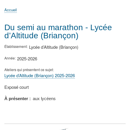
principale
Accueil
Actualités
MATh.en.JEANS ?
Régions et Ateliers
Créer, gérer un atelier
Sujets/Publications
Congrès
Accueil
Fil
d'Ariane
Du semi au marathon - Lycée
d’Altitude (Briançon)
Établissement
Lycée d’Altitude (Briançon)
Année
2025-2026
Ateliers qui présentent ce sujet
Lycée d’Altitude (Briançon) 2025-2026
Type
Exposé court
de
présentation
À présenter
aux lycéens
au
congrès