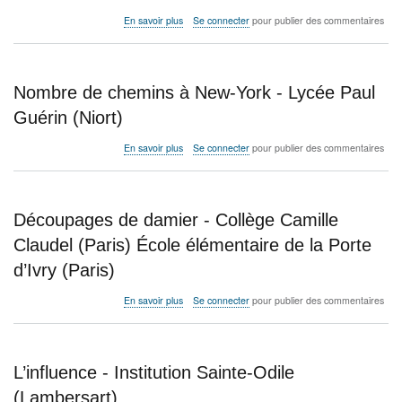
York
sur
En savoir plus
Se connecter
pour publier des commentaires
-
Courts
Lycée
chemins
Paul
-
Guérin
Collège
Nombre de chemins à New-York - Lycée Paul
(Niort)
Célestin
Freinet
Guérin (Niort)
(Sainte-
Maure
sur
En savoir plus
Se connecter
pour publier des commentaires
de
Nombre
Touraine)
de
chemins
à
Découpages de damier - Collège Camille
New-
York
Claudel (Paris) École élémentaire de la Porte
-
d’Ivry (Paris)
Lycée
Paul
Guérin
sur
En savoir plus
Se connecter
pour publier des commentaires
(Niort)
Découpages
de
damier
-
L’influence - Institution Sainte-Odile
Collège
Camille
(Lambersart)