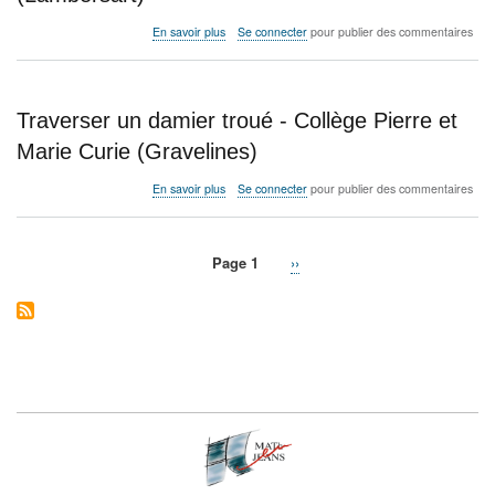
Claudel
(Paris)
sur
En savoir plus
Se connecter
pour publier des commentaires
École
L’influence
élémentaire
-
de
Institution
la
Sainte-
Traverser un damier troué - Collège Pierre et
Porte
Odile
d’Ivry
(Lambersart)
Marie Curie (Gravelines)
(Paris)
sur
En savoir plus
Se connecter
pour publier des commentaires
Traverser
un
damier
Page 1
Page
››
troué
Pagination
-
suivante
Collège
Pierre
et
Marie
Curie
(Gravelines)