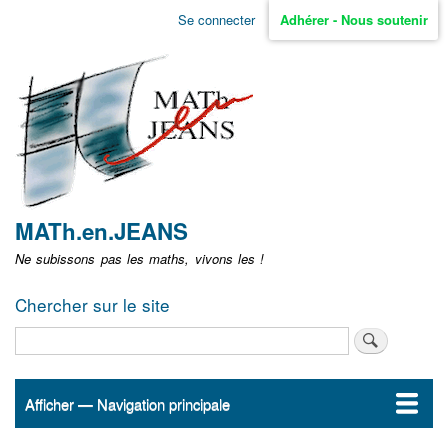
Aller
Se connecter
Adhérer - Nous soutenir
Menu
au
contenu
user
principal
non
identifié
MATh.en.JEANS
Ne subissons pas les maths, vivons les !
Chercher sur le site
Rechercher
Afficher — Navigation principale
Navigation