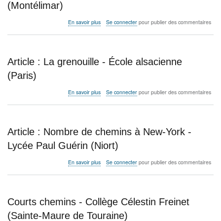
Lycée
(Montélimar)
Blaise
Pascal
sur
En savoir plus
Se connecter
pour publier des commentaires
(Orsay)
Chemins
colorés
-
Lycée
Article : La grenouille - École alsacienne
Les
Catalins
(Paris)
(Montélimar)
sur
En savoir plus
Se connecter
pour publier des commentaires
Article
:
La
grenouille
Article : Nombre de chemins à New-York -
-
École
Lycée Paul Guérin (Niort)
alsacienne
(Paris)
sur
En savoir plus
Se connecter
pour publier des commentaires
Article
:
Nombre
de
Courts chemins - Collège Célestin Freinet
chemins
à
(Sainte-Maure de Touraine)
New-