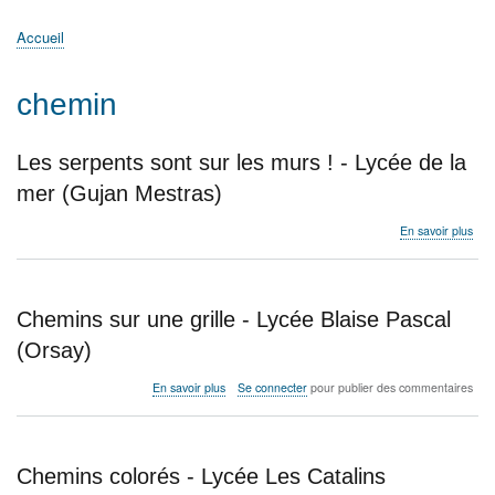
principale
Accueil
Actualités
MATh.en.JEANS ?
Régions et Ateliers
Créer, gérer un atelier
Sujets/Publications
Congrès
Accueil
Fil
d'Ariane
chemin
Les serpents sont sur les murs ! - Lycée de la
mer (Gujan Mestras)
sur
En savoir plus
Les
ser
sont
sur
Chemins sur une grille - Lycée Blaise Pascal
les
mur
(Orsay)
!
-
sur
En savoir plus
Se connecter
pour publier des commentaires
Lyc
Chemins
de
sur
la
une
mer
grille
Chemins colorés - Lycée Les Catalins
(Gu
-
Mes