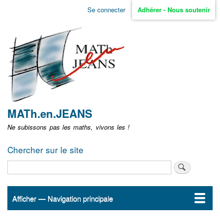
Aller
Se connecter
Adhérer - Nous soutenir
Menu
au
contenu
user
principal
non
identifié
MATh.en.JEANS
Ne subissons pas les maths, vivons les !
Chercher sur le site
Rechercher
Afficher — Navigation principale
Navigation