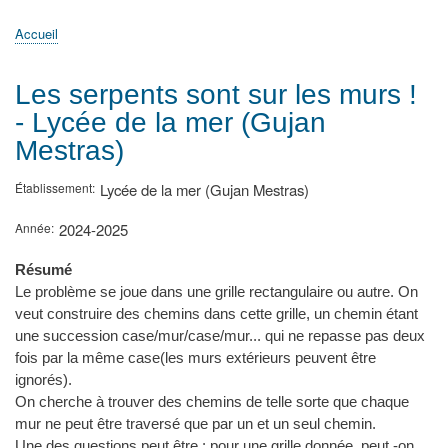
principale
Accueil
Actualités
MATh.en.JEANS ?
Régions et Ateliers
Créer, gérer un atelier
Sujets/Publications
Congrès
Accueil
Fil
d'Ariane
Les serpents sont sur les murs !
- Lycée de la mer (Gujan
Mestras)
Établissement
Lycée de la mer (Gujan Mestras)
Année
2024-2025
Résumé
Le problème se joue dans une grille rectangulaire ou autre. On
veut construire des chemins dans cette grille, un chemin étant
une succession case/mur/case/mur... qui ne repasse pas deux
fois par la même case(les murs extérieurs peuvent être
ignorés).
On cherche à trouver des chemins de telle sorte que chaque
mur ne peut être traversé que par un et un seul chemin.
Une des questions peut être : pour une grille donnée, peut -on