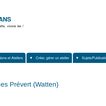
Aller
au
contenu
EANS
principal
hs, vivons les !
ions et Ateliers
Créer, gérer un atelier
Sujets/Publicat
ues Prévert (Watten)