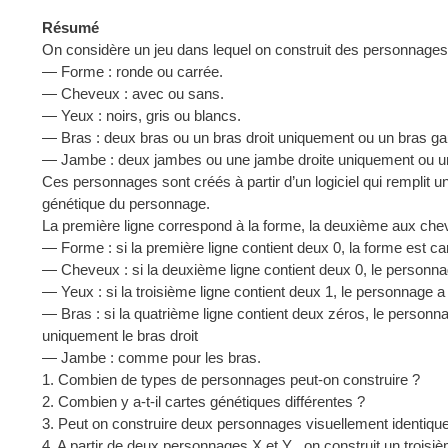
Résumé
On considère un jeu dans lequel on construit des personnages 
— Forme : ronde ou carrée.
— Cheveux : avec ou sans.
— Yeux : noirs, gris ou blancs.
— Bras : deux bras ou un bras droit uniquement ou un bras g
— Jambe : deux jambes ou une jambe droite uniquement ou u
Ces personnages sont créés à partir d’un logiciel qui remplit u
génétique du personnage.
La première ligne correspond à la forme, la deuxième aux chev
— Forme : si la première ligne contient deux 0, la forme est car
— Cheveux : si la deuxième ligne contient deux 0, le personna
— Yeux : si la troisième ligne contient deux 1, le personnage a 
— Bras : si la quatrième ligne contient deux zéros, le personnage
uniquement le bras droit
— Jambe : comme pour les bras.
1. Combien de types de personnages peut-on construire ?
2. Combien y a-t-il cartes génétiques différentes ?
3. Peut on construire deux personnages visuellement identique
4. A partir de deux personnages X et Y , on construit un trois