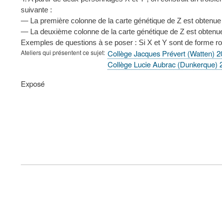
suivante :
— La première colonne de la carte génétique de Z est obtenue 
— La deuxième colonne de la carte génétique de Z est obtenue
Exemples de questions à se poser : Si X et Y sont de forme rond
Ateliers qui présentent ce sujet
Collège Jacques Prévert (Watten) 
Collège Lucie Aubrac (Dunkerque)
Type
Exposé
de
présentation
au
congrès
FOOTER
MENU