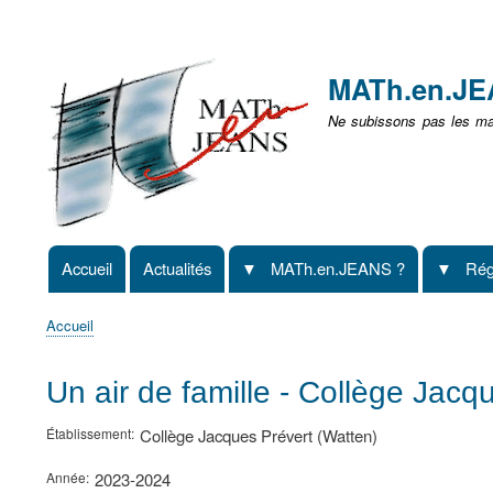
Menu
user
MATh.en.J
non
Ne subissons pas les mat
identifié
Accueil
Actualités
MATh.en.JEANS ?
Rég
Navigation
principale
Accueil
Fil
d'Ariane
Un air de famille - Collège Jacq
Établissement
Collège Jacques Prévert (Watten)
Année
2023-2024