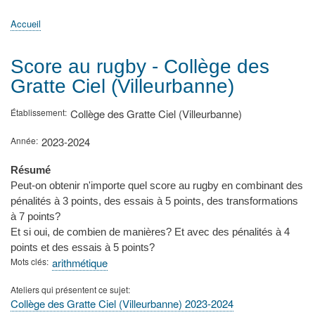
principale
Accueil
Actualités
MATh.en.JEANS ?
Régions et Ateliers
Créer, gérer un atelier
Sujets/Publications
Congrès
Accueil
Fil
d'Ariane
Score au rugby - Collège des
Gratte Ciel (Villeurbanne)
Établissement
Collège des Gratte Ciel (Villeurbanne)
Année
2023-2024
Résumé
Peut-on obtenir n'importe quel score au rugby en combinant des
pénalités à 3 points, des essais à 5 points, des transformations
à 7 points?
Et si oui, de combien de manières? Et avec des pénalités à 4
points et des essais à 5 points?
Mots clés
arithmétique
Ateliers qui présentent ce sujet
Collège des Gratte Ciel (Villeurbanne) 2023-2024