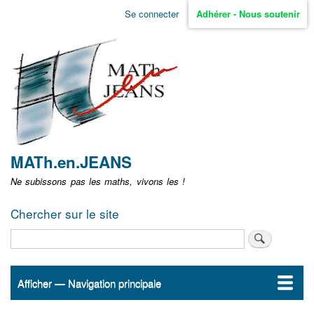
Aller
Se connecter
Adhérer - Nous soutenir
Menu
au
contenu
user
principal
non
identifié
MATh.en.JEANS
Ne subissons pas les maths, vivons les !
Chercher sur le site
Rechercher
Afficher — Navigation principale
Navigation