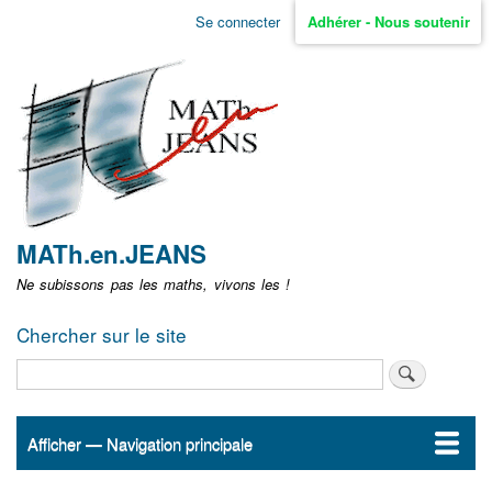
Aller
Se connecter
Adhérer - Nous soutenir
Menu
au
contenu
user
principal
non
identifié
MATh.en.JEANS
Ne subissons pas les maths, vivons les !
Chercher sur le site
Rechercher
Afficher — Navigation principale
Navigation