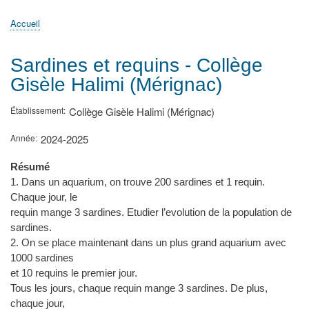
principale
Accueil
Actualités
MATh.en.JEANS ?
Régions et Ateliers
Créer, gérer un atelier
Sujets/Publications
Congrès
Accueil
Fil
d'Ariane
Sardines et requins - Collège
Gisèle Halimi (Mérignac)
Établissement
Collège Gisèle Halimi (Mérignac)
Année
2024-2025
Résumé
1. Dans un aquarium, on trouve 200 sardines et 1 requin.
Chaque jour, le
requin mange 3 sardines. Etudier l’evolution de la population de
sardines.
2. On se place maintenant dans un plus grand aquarium avec
1000 sardines
et 10 requins le premier jour.
Tous les jours, chaque requin mange 3 sardines. De plus,
chaque jour,