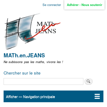
Aller
Se connecter
Adhérer - Nous soutenir
Menu
au
contenu
user
principal
non
identifié
MATh.en.JEANS
Ne subissons pas les maths, vivons les !
Chercher sur le site
Rechercher
Afficher — Navigation principale
Navigation