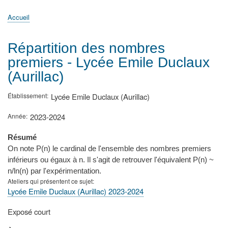
principale
Accueil
Actualités
MATh.en.JEANS ?
Régions et Ateliers
Créer, gérer un atelier
Sujets/Publications
Congrès
Accueil
Fil
d'Ariane
Répartition des nombres
premiers - Lycée Emile Duclaux
(Aurillac)
Établissement
Lycée Emile Duclaux (Aurillac)
Année
2023-2024
Résumé
On note P(n) le cardinal de l'ensemble des nombres premiers
inférieurs ou égaux à n. Il s'agit de retrouver l'équivalent P(n) ~
n/ln(n) par l'expérimentation.
Ateliers qui présentent ce sujet
Lycée Emile Duclaux (Aurillac) 2023-2024
Type
Exposé court
de