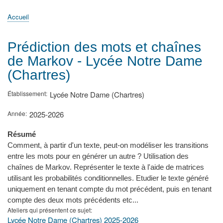
principale
Accueil
Actualités
MATh.en.JEANS ?
Régions et Ateliers
Créer, gérer un atelier
Sujets/Publications
Congrès
Accueil
Fil
d'Ariane
Prédiction des mots et chaînes
de Markov - Lycée Notre Dame
(Chartres)
Établissement
Lycée Notre Dame (Chartres)
Année
2025-2026
Résumé
Comment, à partir d'un texte, peut-on modéliser les transitions
entre les mots pour en générer un autre ? Utilisation des
chaînes de Markov. Représenter le texte à l'aide de matrices
utilisant les probabilités conditionnelles. Etudier le texte généré
uniquement en tenant compte du mot précédent, puis en tenant
compte des deux mots précédents etc...
Ateliers qui présentent ce sujet
Lycée Notre Dame (Chartres) 2025-2026