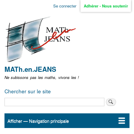
Aller
Se connecter
Adhérer - Nous soutenir
Menu
au
contenu
user
principal
non
identifié
MATh.en.JEANS
Ne subissons pas les maths, vivons les !
Chercher sur le site
Rechercher
Afficher — Navigation principale
Navigation