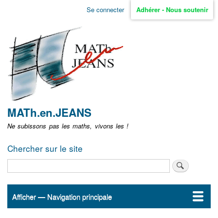
Aller
Se connecter
Adhérer - Nous soutenir
Menu
au
contenu
user
principal
non
identifié
MATh.en.JEANS
Ne subissons pas les maths, vivons les !
Chercher sur le site
Rechercher
Afficher — Navigation principale
Navigation