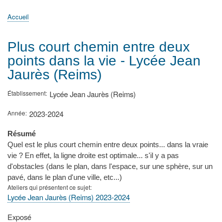
principale
Accueil
Actualités
MATh.en.JEANS ?
Régions et Ateliers
Créer, gérer un atelier
Sujets/Publications
Congrès
Accueil
Fil
d'Ariane
Plus court chemin entre deux
points dans la vie - Lycée Jean
Jaurès (Reims)
Établissement
Lycée Jean Jaurès (Reims)
Année
2023-2024
Résumé
Quel est le plus court chemin entre deux points... dans la vraie
vie ? En effet, la ligne droite est optimale... s'il y a pas
d'obstacles (dans le plan, dans l'espace, sur une sphère, sur un
pavé, dans le plan d'une ville, etc...)
Ateliers qui présentent ce sujet
Lycée Jean Jaurès (Reims) 2023-2024
Type
Exposé