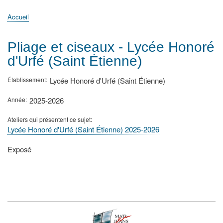
principale
Accueil
Actualités
MATh.en.JEANS ?
Régions et Ateliers
Créer, gérer un atelier
Sujets/Publications
Congrès
Accueil
Fil
d'Ariane
Pliage et ciseaux - Lycée Honoré
d'Urfé (Saint Étienne)
Établissement
Lycée Honoré d'Urfé (Saint Étienne)
Année
2025-2026
Ateliers qui présentent ce sujet
Lycée Honoré d'Urfé (Saint Étienne) 2025-2026
Type
Exposé
de
présentation
au
congrès