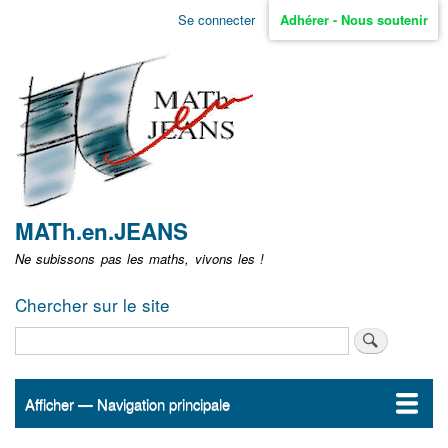
Aller
Se connecter
Adhérer - Nous soutenir
Menu
au
contenu
user
principal
non
identifié
MATh.en.JEANS
Ne subissons pas les maths, vivons les !
Chercher sur le site
Rechercher
Afficher — Navigation principale
Navigation