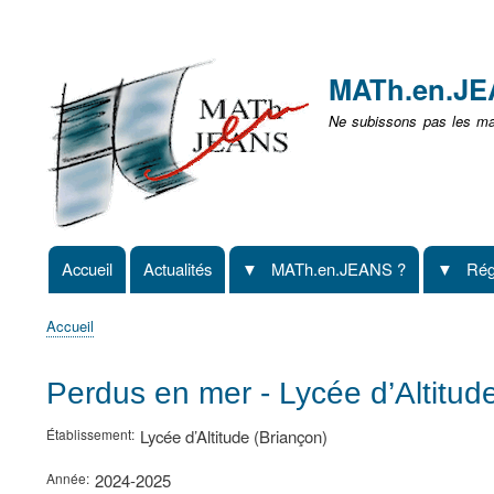
Menu
user
MATh.en.J
non
Ne subissons pas les mat
identifié
Accueil
Actualités
MATh.en.JEANS ?
Rég
Navigation
principale
Accueil
Fil
d'Ariane
Perdus en mer - Lycée d’Altitud
Établissement
Lycée d’Altitude (Briançon)
Année
2024-2025