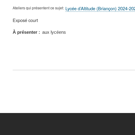
Ateliers qui présentent ce sujet
Lycée d’Altitude (Briançon) 2024-20
Type
Exposé court
de
présentation
À présenter
aux lycéens
au
congrès
FOOTER
MENU