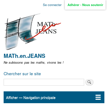
Aller
Se connecter
Adhérer - Nous soutenir
Menu
au
contenu
user
principal
non
identifié
MATh.en.JEANS
Ne subissons pas les maths, vivons les !
Chercher sur le site
Rechercher
Afficher — Navigation principale
Navigation