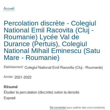
principale
Accueil
Actualités
MATh.en.JEANS ?
Régions et Ateliers
Créer, gérer un atelier
Sujets/Publications
Congrès
Accueil
Fil
d'Ariane
Percolation discrète - Colegiul
National Emil Racovita (Cluj -
Roumanie) Lycée Val de
Durance (Pertuis), Colegiul
National Mihail Eminescu (Satu
Mare - Roumanie)
Établissement
Colegiul National Emil Racovita (Cluj - Roumanie)
Année
2021-2022
Résumé
Étudier la percolation (discrète) selon la densité.
Type
Exposé
de
présentation
Se connecter
pour publier des commentaires