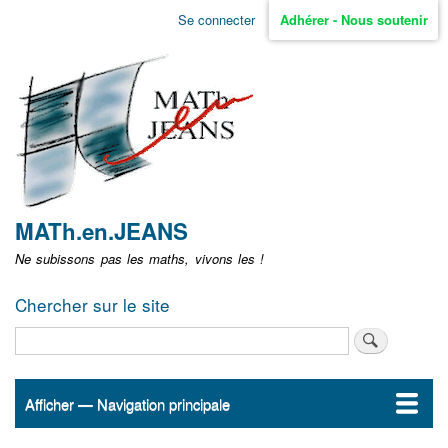
Aller
Se connecter
Adhérer - Nous soutenir
Menu
au
contenu
user
principal
non
identifié
MATh.en.JEANS
Ne subissons pas les maths, vivons les !
Chercher sur le site
Rechercher
Afficher — Navigation principale
Navigation