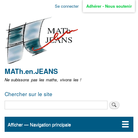
Aller
Se connecter
Adhérer - Nous soutenir
Menu
au
contenu
user
principal
non
identifié
MATh.en.JEANS
Ne subissons pas les maths, vivons les !
Chercher sur le site
Rechercher
Afficher — Navigation principale
Navigation