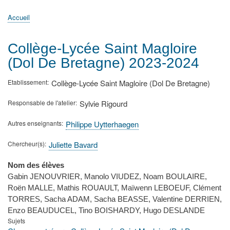
principale
Accueil
Actualités
MATh.en.JEANS ?
Régions et Ateliers
Créer, gérer un atelier
Sujets/Publications
Congrès
Accueil
Fil
d'Ariane
Collège-Lycée Saint Magloire
(Dol De Bretagne) 2023-2024
Etablissement
Collège-Lycée Saint Magloire (Dol De Bretagne)
Responsable de l'atelier
Sylvie Rigourd
Autres enseignants
Philippe Uytterhaegen
Chercheur(s)
Juliette Bavard
Nom des élèves
Gabin JENOUVRIER, Manolo VIUDEZ, Noam BOULAIRE,
Roën MALLE, Mathis ROUAULT, Maïwenn LEBOEUF, Clément
TORRES, Sacha ADAM, Sacha BEASSE, Valentine DERRIEN,
Enzo BEAUDUCEL, Tino BOISHARDY, Hugo DESLANDE
Sujets