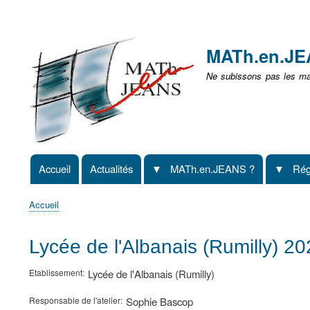
Menu
user
MATh.en.J
non
Ne subissons pas les mat
identifié
Accueil
Actualités
MATh.en.JEANS ?
Rég
Navigation
principale
Accueil
Fil
d'Ariane
Lycée de l'Albanais (Rumilly) 2
Etablissement
Lycée de l'Albanais (Rumilly)
Responsable de l'atelier
Sophie Bascop