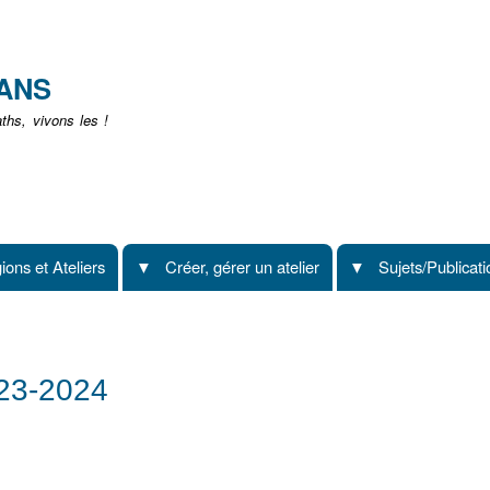
Aller
au
contenu
EANS
principal
hs, vivons les !
ions et Ateliers
Créer, gérer un atelier
Sujets/Publicat
023-2024