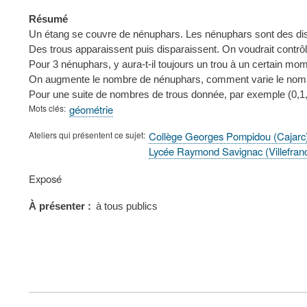
Résumé
Un étang se couvre de nénuphars. Les nénuphars sont des disq
Des trous apparaissent puis disparaissent. On voudrait contrô
Pour 3 nénuphars, y aura-t-il toujours un trou à un certain mo
On augmente le nombre de nénuphars, comment varie le nomb
Pour une suite de nombres de trous donnée, par exemple (0,1,2
Mots clés
géométrie
Ateliers qui présentent ce sujet
Collège Georges Pompidou (Cajarc
Lycée Raymond Savignac (Villefra
Type
Exposé
de
présentation
À présenter
à tous publics
au
congrès
FOOTER