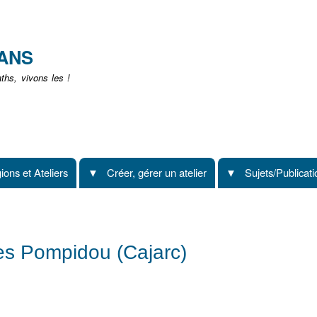
Aller
au
contenu
EANS
principal
hs, vivons les !
ions et Ateliers
Créer, gérer un atelier
Sujets/Publicat
es Pompidou (Cajarc)