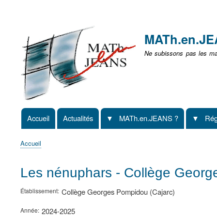
Menu
user
MATh.en.J
non
Ne subissons pas les mat
identifié
Accueil
Actualités
MATh.en.JEANS ?
Rég
Navigation
principale
Accueil
Fil
d'Ariane
Les nénuphars - Collège Georg
Établissement
Collège Georges Pompidou (Cajarc)
Année
2024-2025