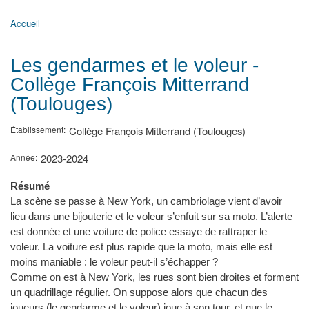
principale
Accueil
Actualités
MATh.en.JEANS ?
Régions et Ateliers
Créer, gérer un atelier
Sujets/Publications
Congrès
Accueil
Fil
d'Ariane
Les gendarmes et le voleur -
Collège François Mitterrand
(Toulouges)
Établissement
Collège François Mitterrand (Toulouges)
Année
2023-2024
Résumé
La scène se passe à New York, un cambriolage vient d’avoir
lieu dans une bijouterie et le voleur s’enfuit sur sa moto. L’alerte
est donnée et une voiture de police essaye de rattraper le
voleur. La voiture est plus rapide que la moto, mais elle est
moins maniable : le voleur peut-il s’échapper ?
Comme on est à New York, les rues sont bien droites et forment
un quadrillage régulier. On suppose alors que chacun des
joueurs (le gendarme et le voleur) joue à son tour, et que le