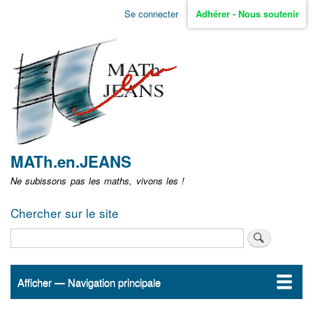
Aller
Se connecter
Adhérer - Nous soutenir
Menu
au
contenu
user
principal
non
identifié
MATh.en.JEANS
Ne subissons pas les maths, vivons les !
Chercher sur le site
Rechercher
Afficher — Navigation principale
Navigation