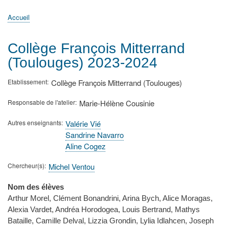
principale
Accueil
Actualités
MATh.en.JEANS ?
Régions et Ateliers
Créer, gérer un atelier
Sujets/Publications
Congrès
Accueil
Fil
d'Ariane
Collège François Mitterrand
(Toulouges) 2023-2024
Etablissement
Collège François Mitterrand (Toulouges)
Responsable de l'atelier
Marie-Hélène Cousinie
Autres enseignants
Valérie Vié
Sandrine Navarro
Aline Cogez
Chercheur(s)
Michel Ventou
Nom des élèves
Arthur Morel, Clément Bonandrini, Arina Bych, Alice Moragas,
Alexia Vardet, Andréa Horodogea, Louis Bertrand, Mathys
Bataille, Camille Delval, Lizzia Grondin, Lylia Idlahcen, Joseph