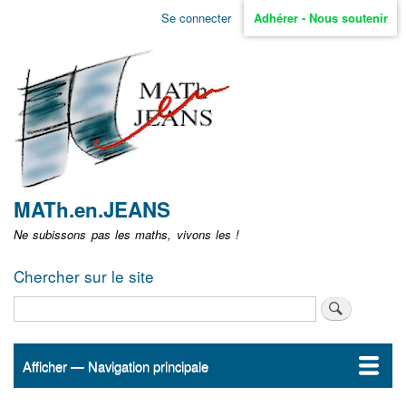
Aller
Se connecter
Adhérer - Nous soutenir
Menu
au
contenu
user
principal
non
identifié
MATh.en.JEANS
Ne subissons pas les maths, vivons les !
Chercher sur le site
Rechercher
Afficher — Navigation principale
Navigation