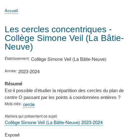
principale
Accueil
Actualités
MATh.en.JEANS ?
Régions et Ateliers
Créer, gérer un atelier
Sujets/Publications
Congrès
Accueil
Fil
d'Ariane
Les cercles concentriques -
Collège Simone Veil (La Bâtie-
Neuve)
Établissement
Collège Simone Veil (La Bâtie-Neuve)
Année
2023-2024
Résumé
Est-il possible d'étudier la répartition des cercles du plan de
centre O passant par les points à coordonnées entières ?
Mots clés
cercle
Ateliers qui présentent ce sujet
Collège Simone Veil (La Bâtie-Neuve) 2023-2024
Type
Exposé