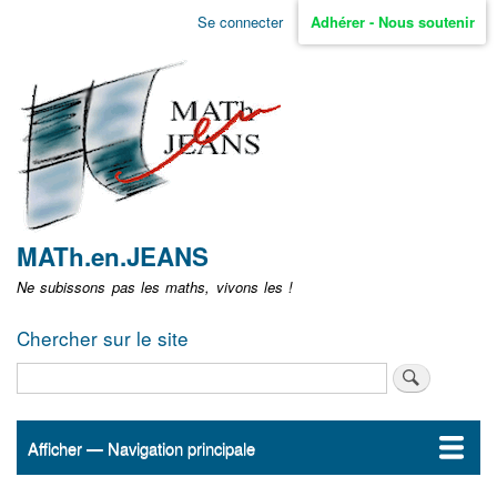
Aller
Se connecter
Adhérer - Nous soutenir
Menu
au
contenu
user
principal
non
identifié
MATh.en.JEANS
Ne subissons pas les maths, vivons les !
Chercher sur le site
Rechercher
Afficher — Navigation principale
Navigation