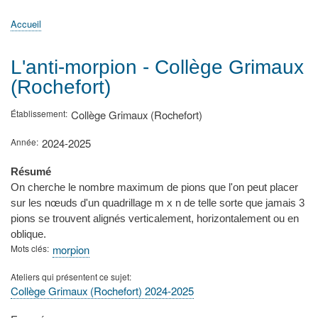
principale
Accueil
Actualités
MATh.en.JEANS ?
Régions et Ateliers
Créer, gérer un atelier
Sujets/Publications
Congrès
Accueil
Fil
d'Ariane
L'anti-morpion - Collège Grimaux
(Rochefort)
Établissement
Collège Grimaux (Rochefort)
Année
2024-2025
Résumé
On cherche le nombre maximum de pions que l'on peut placer
sur les nœuds d'un quadrillage m x n de telle sorte que jamais 3
pions se trouvent alignés verticalement, horizontalement ou en
oblique.
Mots clés
morpion
Ateliers qui présentent ce sujet
Collège Grimaux (Rochefort) 2024-2025
Type