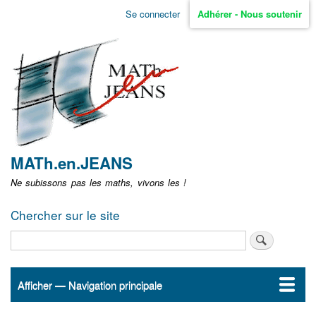
Aller
Se connecter
Adhérer - Nous soutenir
Menu
au
contenu
user
principal
non
identifié
MATh.en.JEANS
Ne subissons pas les maths, vivons les !
Chercher sur le site
Rechercher
Afficher — Navigation principale
Navigation