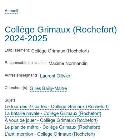
principale
Accueil
Actualités
MATh.en.JEANS ?
Régions et Ateliers
Créer, gérer un atelier
Sujets/Publications
Congrès
Accueil
Fil
d'Ariane
Collège Grimaux (Rochefort)
2024-2025
Etablissement
Collège Grimaux (Rochefort)
Responsable de l'atelier
Maxime Normandin
Autres enseignants
Laurent Ollivier
Chercheur(s)
Gilles Bailly-Maitre
Sujets
Le tour des 27 cartes - Collège Grimaux (Rochefort)
La bataille navale - Collège Grimaux (Rochefort)
À vous de jouer - Collège Grimaux (Rochefort)
Le plan de métro - Collège Grimaux (Rochefort)
L'anti-morpion - Collège Grimaux (Rochefort)