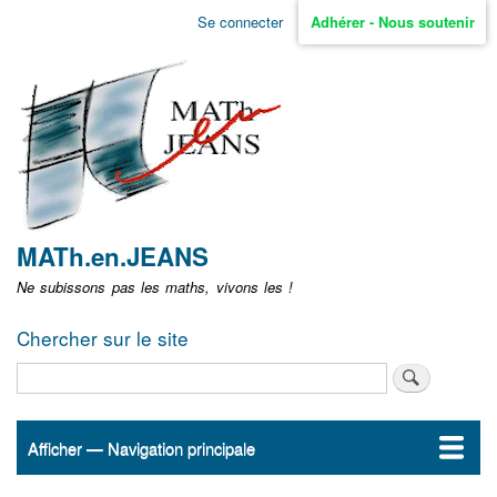
Aller
Se connecter
Adhérer - Nous soutenir
Menu
au
contenu
user
principal
non
identifié
MATh.en.JEANS
Ne subissons pas les maths, vivons les !
Chercher sur le site
Rechercher
Afficher — Navigation principale
Navigation