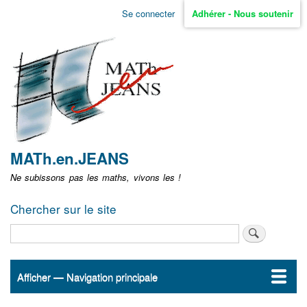
Aller
Se connecter
Adhérer - Nous soutenir
Menu
au
contenu
user
principal
non
identifié
MATh.en.JEANS
Ne subissons pas les maths, vivons les !
Chercher sur le site
Rechercher
Afficher — Navigation principale
Navigation