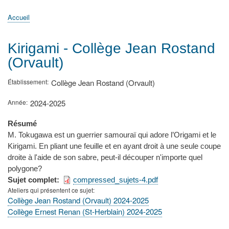
principale
Accueil
Actualités
MATh.en.JEANS ?
Régions et Ateliers
Créer, gérer un atelier
Sujets/Publications
Congrès
Accueil
Fil
d'Ariane
Kirigami - Collège Jean Rostand
(Orvault)
Établissement
Collège Jean Rostand (Orvault)
Année
2024-2025
Résumé
M. Tokugawa est un guerrier samouraï qui adore l’Origami et le
Kirigami. En pliant une feuille et en ayant droit à une seule coupe
droite à l'aide de son sabre, peut-il découper n'importe quel
polygone?
Sujet complet
compressed_sujets-4.pdf
Ateliers qui présentent ce sujet
Collège Jean Rostand (Orvault) 2024-2025
Collège Ernest Renan (St-Herblain) 2024-2025