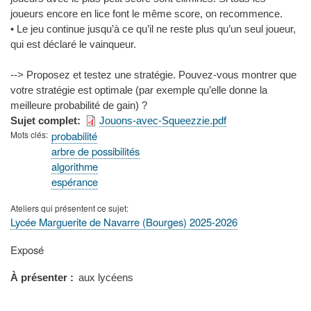
joueurs encore en lice font le même score, on recommence.
• Le jeu continue jusqu’à ce qu’il ne reste plus qu’un seul joueur,
qui est déclaré le vainqueur.
--> Proposez et testez une stratégie. Pouvez-vous montrer que
votre stratégie est optimale (par exemple qu’elle donne la
meilleure probabilité de gain) ?
Sujet complet
Jouons-avec-Squeezzie.pdf
Mots clés
probabilité
arbre de possibilités
algorithme
espérance
Ateliers qui présentent ce sujet
Lycée Marguerite de Navarre (Bourges) 2025-2026
Type
Exposé
de
présentation
À présenter
aux lycéens
au
congrès