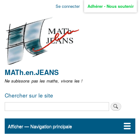
Aller
Se connecter
Adhérer - Nous soutenir
Menu
au
contenu
user
principal
non
identifié
MATh.en.JEANS
Ne subissons pas les maths, vivons les !
Chercher sur le site
Rechercher
Afficher — Navigation principale
Navigation