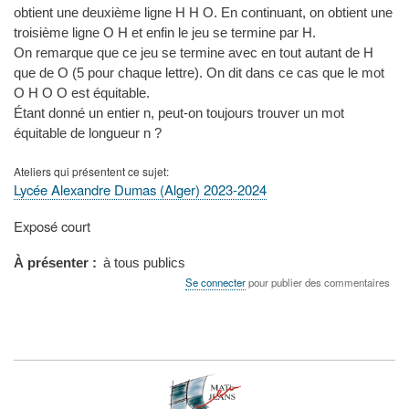
obtient une deuxième ligne H H O. En continuant, on obtient une
troisième ligne O H et enfin le jeu se termine par H.
On remarque que ce jeu se termine avec en tout autant de H
que de O (5 pour chaque lettre). On dit dans ce cas que le mot
O H O O est équitable.
Étant donné un entier n, peut-on toujours trouver un mot
équitable de longueur n ?
Ateliers qui présentent ce sujet
Lycée Alexandre Dumas (Alger) 2023-2024
Type
Exposé court
de
présentation
À présenter
à tous publics
au
Se connecter
pour publier des commentaires
congrès