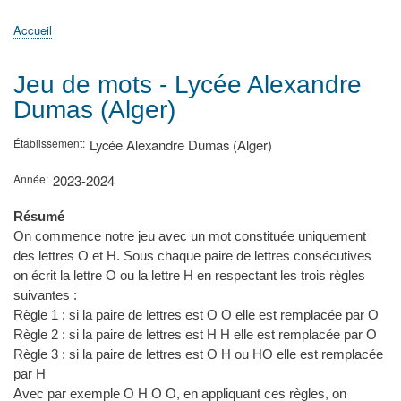
principale
Accueil
Actualités
MATh.en.JEANS ?
Régions et Ateliers
Créer, gérer un atelier
Sujets/Publications
Congrès
Accueil
Fil
d'Ariane
Jeu de mots - Lycée Alexandre
Dumas (Alger)
Établissement
Lycée Alexandre Dumas (Alger)
Année
2023-2024
Résumé
On commence notre jeu avec un mot constituée uniquement
des lettres O et H. Sous chaque paire de lettres consécutives
on écrit la lettre O ou la lettre H en respectant les trois règles
suivantes :
Règle 1 : si la paire de lettres est O O elle est remplacée par O
Règle 2 : si la paire de lettres est H H elle est remplacée par O
Règle 3 : si la paire de lettres est O H ou HO elle est remplacée
par H
Avec par exemple O H O O, en appliquant ces règles, on