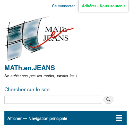
Aller
Se connecter
Adhérer - Nous soutenir
Menu
au
contenu
user
principal
non
identifié
MATh.en.JEANS
Ne subissons pas les maths, vivons les !
Chercher sur le site
Rechercher
Afficher — Navigation principale
Navigation