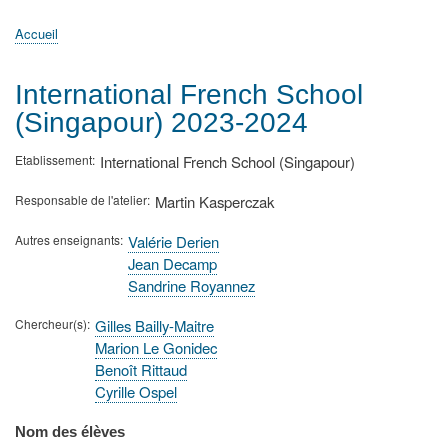
principale
Accueil
Actualités
MATh.en.JEANS ?
Régions et Ateliers
Créer, gérer un atelier
Sujets/Publications
Congrès
Accueil
Fil
d'Ariane
International French School
(Singapour) 2023-2024
Etablissement
International French School (Singapour)
Responsable de l'atelier
Martin Kasperczak
Autres enseignants
Valérie Derien
Jean Decamp
Sandrine Royannez
Chercheur(s)
Gilles Bailly-Maitre
Marion Le Gonidec
Benoît Rittaud
Cyrille Ospel
Nom des élèves