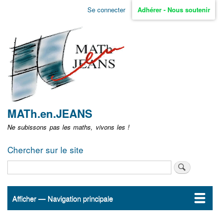
Aller
Se connecter
Adhérer - Nous soutenir
Menu
au
contenu
user
principal
non
identifié
MATh.en.JEANS
Ne subissons pas les maths, vivons les !
Chercher sur le site
Rechercher
Afficher — Navigation principale
Navigation