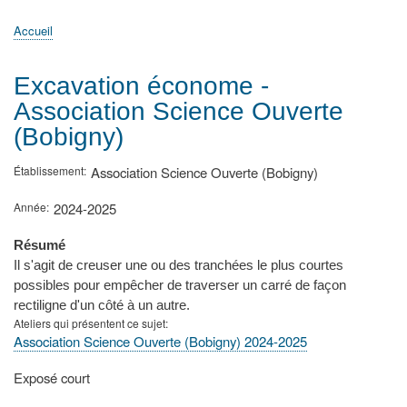
principale
Accueil
Actualités
MATh.en.JEANS ?
Régions et Ateliers
Créer, gérer un atelier
Sujets/Publications
Congrès
Accueil
Fil
d'Ariane
Excavation économe -
Association Science Ouverte
(Bobigny)
Établissement
Association Science Ouverte (Bobigny)
Année
2024-2025
Résumé
Il s'agit de creuser une ou des tranchées le plus courtes
possibles pour empêcher de traverser un carré de façon
rectiligne d'un côté à un autre.
Ateliers qui présentent ce sujet
Association Science Ouverte (Bobigny) 2024-2025
Type
Exposé court
de