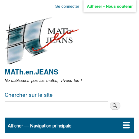
Aller
Se connecter
Adhérer - Nous soutenir
Menu
au
contenu
user
principal
non
identifié
MATh.en.JEANS
Ne subissons pas les maths, vivons les !
Chercher sur le site
Rechercher
Afficher — Navigation principale
Navigation