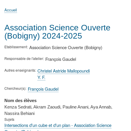
principale
Accueil
Actualités
MATh.en.JEANS ?
Régions et Ateliers
Créer, gérer un atelier
Sujets/Publications
Congrès
Accueil
Fil
d'Ariane
Association Science Ouverte
(Bobigny) 2024-2025
Etablissement
Association Science Ouverte (Bobigny)
Responsable de l'atelier
François Gaudel
Autres enseignants
Christel Astride Mallopoundi
Y. F.
Chercheur(s)
François Gaudel
Nom des élèves
Kenza Sedrati, Akram Zaoudi, Pauline Anani, Aya Annab,
Nassira Behiani
Sujets
Intersections d'un cube et d'un plan - Association Science