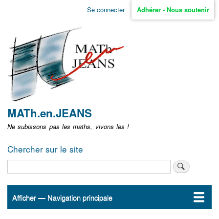
Aller
Se connecter
Adhérer - Nous soutenir
Menu
au
contenu
user
principal
non
identifié
MATh.en.JEANS
Ne subissons pas les maths, vivons les !
Chercher sur le site
Rechercher
Afficher — Navigation principale
Navigation