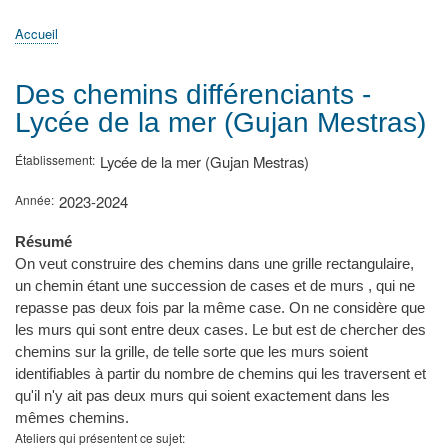
principale
Accueil
Actualités
MATh.en.JEANS ?
Régions et Ateliers
Créer, gérer un atelier
Sujets/Publications
Congrès
Accueil
Fil
d'Ariane
Des chemins différenciants -
Lycée de la mer (Gujan Mestras)
Établissement
Lycée de la mer (Gujan Mestras)
Année
2023-2024
Résumé
On veut construire des chemins dans une grille rectangulaire,
un chemin étant une succession de cases et de murs , qui ne
repasse pas deux fois par la même case. On ne considère que
les murs qui sont entre deux cases. Le but est de chercher des
chemins sur la grille, de telle sorte que les murs soient
identifiables à partir du nombre de chemins qui les traversent et
qu'il n'y ait pas deux murs qui soient exactement dans les
mêmes chemins.
Ateliers qui présentent ce sujet