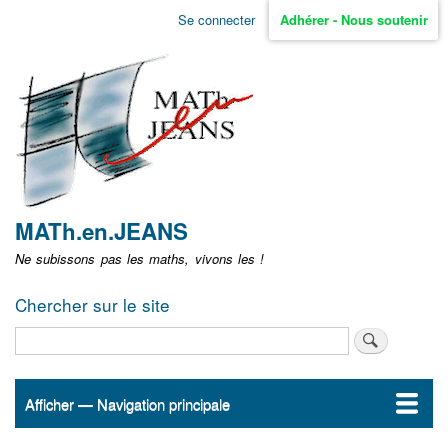
Aller
Se connecter
Adhérer - Nous soutenir
Menu
au
contenu
user
principal
non
identifié
MATh.en.JEANS
Ne subissons pas les maths, vivons les !
Chercher sur le site
Rechercher
Afficher — Navigation principale
Navigation