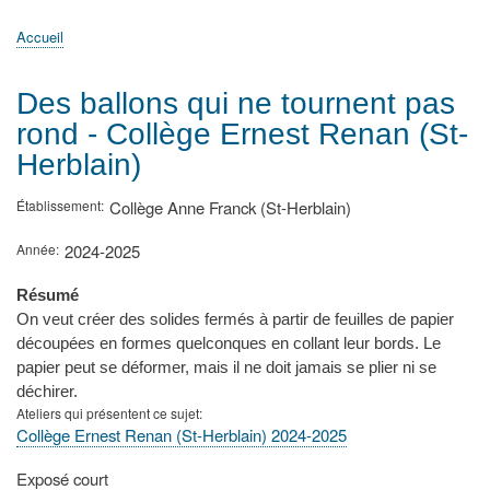
principale
Accueil
Actualités
MATh.en.JEANS ?
Régions et Ateliers
Créer, gérer un atelier
Sujets/Publications
Congrès
Accueil
Fil
d'Ariane
Des ballons qui ne tournent pas
rond - Collège Ernest Renan (St-
Herblain)
Établissement
Collège Anne Franck (St-Herblain)
Année
2024-2025
Résumé
On veut créer des solides fermés à partir de feuilles de papier
découpées en formes quelconques en collant leur bords. Le
papier peut se déformer, mais il ne doit jamais se plier ni se
déchirer.
Ateliers qui présentent ce sujet
Collège Ernest Renan (St-Herblain) 2024-2025
Type
Exposé court