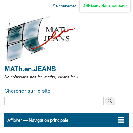
Aller
Se connecter
Adhérer - Nous soutenir
Menu
au
contenu
user
principal
non
identifié
MATh.en.JEANS
Ne subissons pas les maths, vivons les !
Chercher sur le site
Rechercher
Afficher — Navigation principale
Navigation