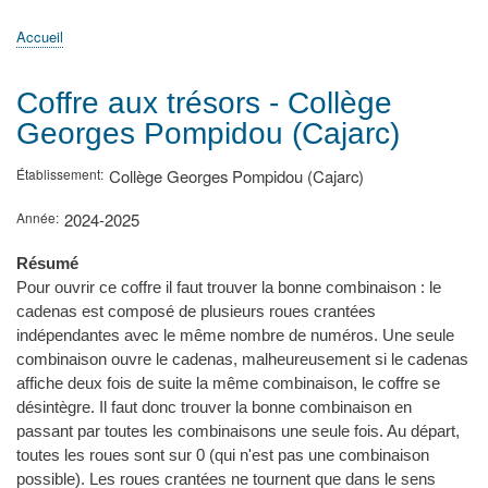
principale
Accueil
Actualités
MATh.en.JEANS ?
Régions et Ateliers
Créer, gérer un atelier
Sujets/Publications
Congrès
Accueil
Fil
d'Ariane
Coffre aux trésors - Collège
Georges Pompidou (Cajarc)
Établissement
Collège Georges Pompidou (Cajarc)
Année
2024-2025
Résumé
Pour ouvrir ce coffre il faut trouver la bonne combinaison : le
cadenas est composé de plusieurs roues crantées
indépendantes avec le même nombre de numéros. Une seule
combinaison ouvre le cadenas, malheureusement si le cadenas
affiche deux fois de suite la même combinaison, le coffre se
désintègre. Il faut donc trouver la bonne combinaison en
passant par toutes les combinaisons une seule fois. Au départ,
toutes les roues sont sur 0 (qui n'est pas une combinaison
possible). Les roues crantées ne tournent que dans le sens