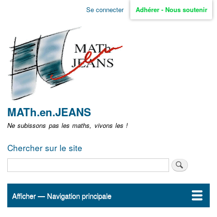
Aller
Se connecter
Adhérer - Nous soutenir
Menu
au
contenu
user
principal
non
identifié
MATh.en.JEANS
Ne subissons pas les maths, vivons les !
Chercher sur le site
Rechercher
Afficher — Navigation principale
Navigation