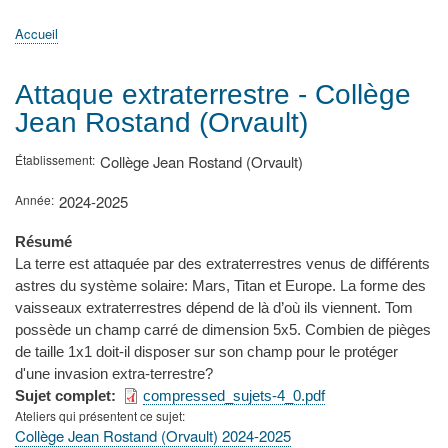
principale
Accueil
Actualités
MATh.en.JEANS ?
Régions et Ateliers
Créer, gérer un atelier
Sujets/Publications
Congrès
Accueil
Fil
d'Ariane
Attaque extraterrestre - Collège
Jean Rostand (Orvault)
Établissement
Collège Jean Rostand (Orvault)
Année
2024-2025
Résumé
La terre est attaquée par des extraterrestres venus de différents
astres du système solaire: Mars, Titan et Europe. La forme des
vaisseaux extraterrestres dépend de là d’où ils viennent. Tom
possède un champ carré de dimension 5x5. Combien de pièges
de taille 1x1 doit-il disposer sur son champ pour le protéger
d'une invasion extra-terrestre?
Sujet complet
compressed_sujets-4_0.pdf
Ateliers qui présentent ce sujet
Collège Jean Rostand (Orvault) 2024-2025