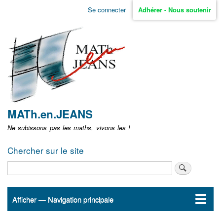
Aller
Se connecter
Adhérer - Nous soutenir
Menu
au
contenu
user
principal
non
identifié
MATh.en.JEANS
Ne subissons pas les maths, vivons les !
Chercher sur le site
Rechercher
Afficher — Navigation principale
Navigation