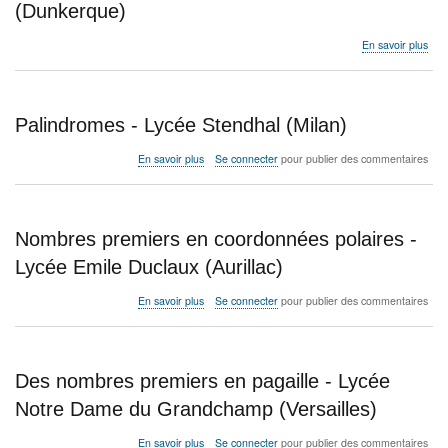
l'Ha
(Dunkerque)
(Bre
sur
En savoir plus
Un
pro
de
taill
Palindromes - Lycée Stendhal (Milan)
-
Lyc
sur
En savoir plus
Se connecter
pour publier des commentaires
Aug
Palindromes
Ange
-
(Du
Lycée
Stendhal
Nombres premiers en coordonnées polaires -
(Milan)
Lycée Emile Duclaux (Aurillac)
sur
En savoir plus
Se connecter
pour publier des commentaires
Nombres
premiers
en
coordonnées
Des nombres premiers en pagaille - Lycée
polaires
-
Notre Dame du Grandchamp (Versailles)
Lycée
Emile
sur
En savoir plus
Se connecter
pour publier des commentaires