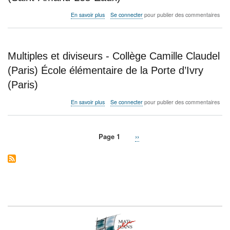
sur
En savoir plus
Se connecter
pour publier des commentaires
Le
jeu
des
nombres
Multiples et diviseurs - Collège Camille Claudel
spéciaux
-
(Paris) École élémentaire de la Porte d’Ivry
Collège
(Paris)
Moulin
Blanc
(Saint-
sur
En savoir plus
Se connecter
pour publier des commentaires
Amand
Multiples
les
et
Eaux)
diviseurs
Page 1
Page
››
Lycée
-
Pagination
Couteaux
Collège
suivante
(Saint-
Camille
Amand-
Claudel
Les-
(Paris)
Eaux)
École
élémentaire
de
la
Porte
d’Ivry