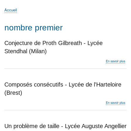
principale
Accueil
Actualités
MATh.en.JEANS ?
Régions et Ateliers
Créer, gérer un atelier
Sujets/Publications
Congrès
Accueil
Fil
d'Ariane
nombre premier
Conjecture de Proth Gilbreath - Lycée
Stendhal (Milan)
sur
En savoir plus
Con
de
Pro
Gilb
Composés consécutifs - Lycée de l'Harteloire
-
Lyc
(Brest)
Ste
(Mil
sur
En savoir plus
Com
cons
-
Lyc
Un problème de taille - Lycée Auguste Angellier
de