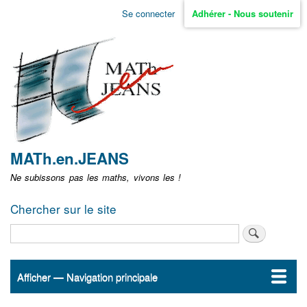
Aller
Se connecter
Adhérer - Nous soutenir
Menu
au
contenu
user
principal
non
identifié
MATh.en.JEANS
Ne subissons pas les maths, vivons les !
Chercher sur le site
Rechercher
Afficher — Navigation principale
Navigation