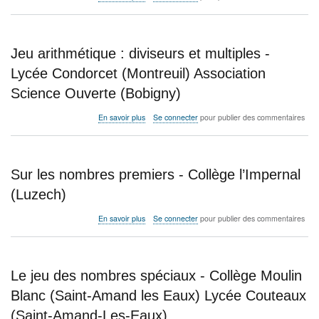
Duclaux
Des
(Aurillac)
nombres
premiers
en
Jeu arithmétique : diviseurs et multiples -
pagaille
-
Lycée Condorcet (Montreuil) Association
Lycée
Science Ouverte (Bobigny)
Notre
Dame
du
sur
En savoir plus
Se connecter
pour publier des commentaires
Grandchamp
Jeu
(Versailles)
arithmétique
:
diviseurs
Sur les nombres premiers - Collège l’Impernal
et
multiples
(Luzech)
-
Lycée
sur
En savoir plus
Se connecter
pour publier des commentaires
Condorcet
Sur
(Montreuil)
les
Association
nombres
Science
premiers
Le jeu des nombres spéciaux - Collège Moulin
Ouverte
-
(Bobigny)
Collège
Blanc (Saint-Amand les Eaux) Lycée Couteaux
l’Impernal
(Saint-Amand-Les-Eaux)
(Luzech)