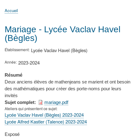
principale
Accueil
Actualités
MATh.en.JEANS ?
Régions et Ateliers
Créer, gérer un atelier
Sujets/Publications
Congrès
Accueil
Fil
d'Ariane
Mariage - Lycée Vaclav Havel
(Bègles)
Établissement
Lycée Vaclav Havel (Bègles)
Année
2023-2024
Résumé
Deux anciens élèves de mathenjeans se marient et ont besoin
des mathématiques pour créer des porte-noms pour leurs
invités
Sujet complet
mariage.pdf
Ateliers qui présentent ce sujet
Lycée Vaclav Havel (Bègles) 2023-2024
Lycée Alfred Kastler (Talence) 2023-2024
Type
Exposé
de