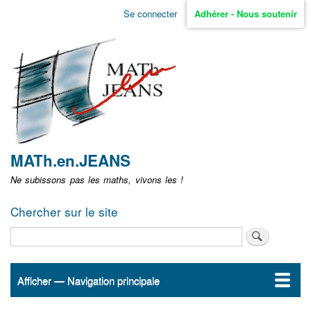
Aller
Se connecter
Adhérer - Nous soutenir
Menu
au
contenu
user
principal
non
identifié
MATh.en.JEANS
Ne subissons pas les maths, vivons les !
Chercher sur le site
Rechercher
Afficher — Navigation principale
Navigation