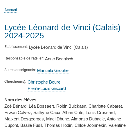
principale
Accueil
Actualités
MATh.en.JEANS ?
Régions et Ateliers
Créer, gérer un atelier
Sujets/Publications
Congrès
Accueil
Fil
d'Ariane
Lycée Léonard de Vinci (Calais)
2024-2025
Etablissement
Lycée Léonard de Vinci (Calais)
Responsable de l'atelier
Anne Boenisch
Autres enseignants
Manuela Grouhel
Chercheur(s)
Christophe Bourel
Pierre-Louis Giscard
Nom des élèves
Zoé Bénard, Léa Bossaert, Robin Bulckaen, Charlotte Cabaret,
Erwan Calvez, Sathyne Caux, Alban Côté, Louis Crussard,
Maixent Desgeorges, Maël Dhune, Almonzo Dubaele, Antoine
Dupont, Basile Fusil, Thomas Hodin, Chloé Joonnekin, Valentine