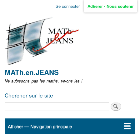
Aller
Se connecter
Adhérer - Nous soutenir
Menu
au
contenu
user
principal
non
identifié
MATh.en.JEANS
Ne subissons pas les maths, vivons les !
Chercher sur le site
Rechercher
Afficher — Navigation principale
Navigation