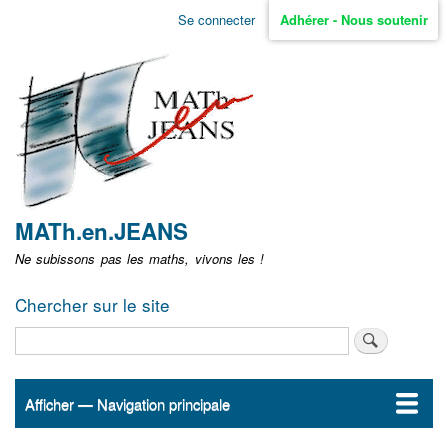
Aller
Se connecter
Adhérer - Nous soutenir
Menu
au
contenu
user
principal
non
identifié
MATh.en.JEANS
Ne subissons pas les maths, vivons les !
Chercher sur le site
Rechercher
Afficher — Navigation principale
Navigation