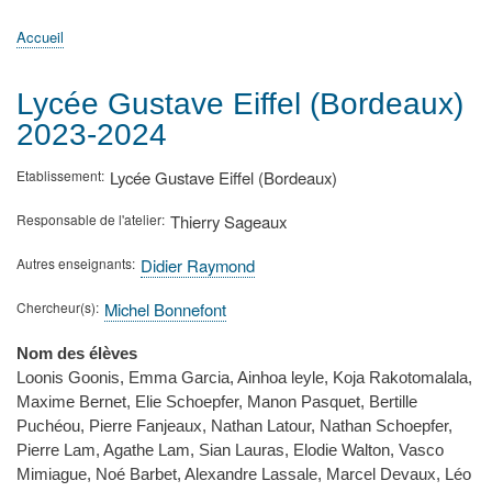
principale
Accueil
Actualités
MATh.en.JEANS ?
Régions et Ateliers
Créer, gérer un atelier
Sujets/Publications
Congrès
Accueil
Fil
d'Ariane
Lycée Gustave Eiffel (Bordeaux)
2023-2024
Etablissement
Lycée Gustave Eiffel (Bordeaux)
Responsable de l'atelier
Thierry Sageaux
Autres enseignants
Didier Raymond
Chercheur(s)
Michel Bonnefont
Nom des élèves
Loonis Goonis, Emma Garcia, Ainhoa leyle, Koja Rakotomalala,
Maxime Bernet, Elie Schoepfer, Manon Pasquet, Bertille
Puchéou, Pierre Fanjeaux, Nathan Latour, Nathan Schoepfer,
Pierre Lam, Agathe Lam, Sian Lauras, Elodie Walton, Vasco
Mimiague, Noé Barbet, Alexandre Lassale, Marcel Devaux, Léo