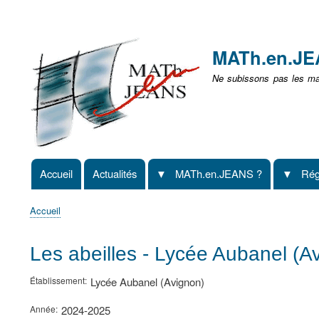
Menu
user
MATh.en.J
non
Ne subissons pas les mat
identifié
Accueil
Actualités
MATh.en.JEANS ?
Rég
Navigation
principale
Accueil
Fil
d'Ariane
Les abeilles - Lycée Aubanel (A
Établissement
Lycée Aubanel (Avignon)
Année
2024-2025