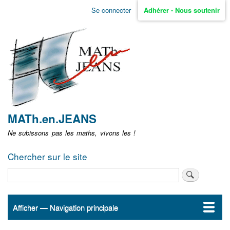
Aller
Se connecter
Adhérer - Nous soutenir
Menu
au
contenu
user
principal
non
identifié
MATh.en.JEANS
Ne subissons pas les maths, vivons les !
Chercher sur le site
Rechercher
Afficher — Navigation principale
Navigation