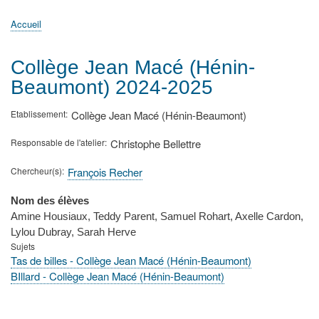
principale
Accueil
Actualités
MATh.en.JEANS ?
Régions et Ateliers
Créer, gérer un atelier
Sujets/Publications
Congrès
Accueil
Fil
d'Ariane
Collège Jean Macé (Hénin-
Beaumont) 2024-2025
Etablissement
Collège Jean Macé (Hénin-Beaumont)
Responsable de l'atelier
Christophe Bellettre
Chercheur(s)
François Recher
Nom des élèves
Amine Housiaux, Teddy Parent, Samuel Rohart, Axelle Cardon,
Lylou Dubray, Sarah Herve
Sujets
Tas de billes - Collège Jean Macé (Hénin-Beaumont)
BIllard - Collège Jean Macé (Hénin-Beaumont)