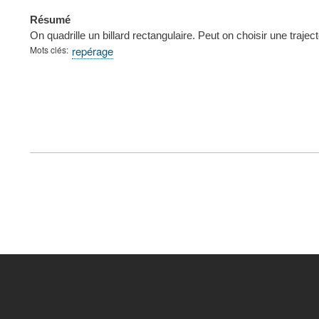
Résumé
On quadrille un billard rectangulaire. Peut on choisir une trajec
Mots clés
repérage
FOOTER
MENU