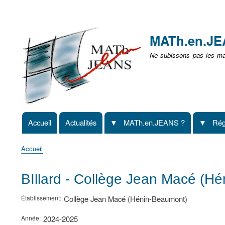
Menu
user
MATh.en.J
non
Ne subissons pas les mat
identifié
Accueil
Actualités
MATh.en.JEANS ?
Rég
Navigation
principale
Accueil
Fil
d'Ariane
BIllard - Collège Jean Macé (H
Établissement
Collège Jean Macé (Hénin-Beaumont)
Année
2024-2025