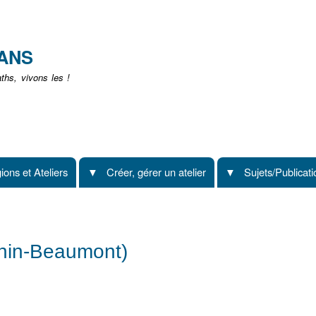
Aller
au
contenu
EANS
principal
hs, vivons les !
ions et Ateliers
Créer, gérer un atelier
Sujets/Publicat
énin-Beaumont)