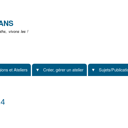
Aller
au
contenu
EANS
principal
hs, vivons les !
ions et Ateliers
Créer, gérer un atelier
Sujets/Publicat
24