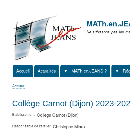
Menu
user
MATh.en.J
non
Ne subissons pas les mat
identifié
Accueil
Actualités
MATh.en.JEANS ?
Rég
Navigation
principale
Accueil
Fil
d'Ariane
Collège Carnot (Dijon) 2023-20
Etablissement
Collège Carnot (Dijon)
Responsable de l'atelier
Christophe Miaux