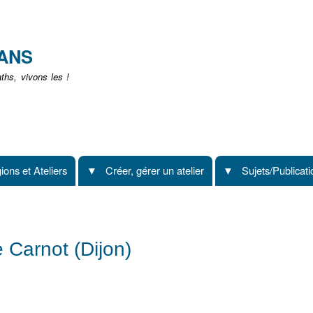
Aller
au
contenu
EANS
principal
hs, vivons les !
ions et Ateliers
Créer, gérer un atelier
Sujets/Publicat
 Carnot (Dijon)