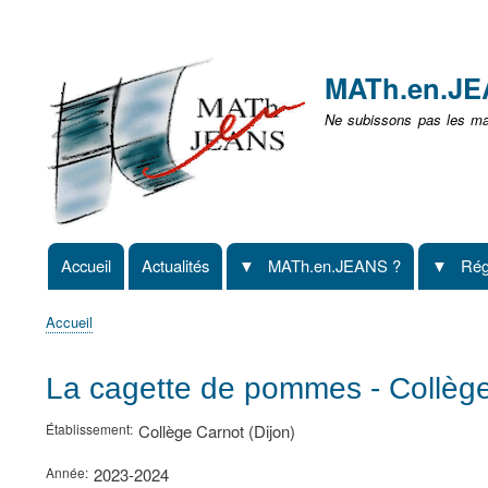
Menu
user
MATh.en.J
non
Ne subissons pas les mat
identifié
Accueil
Actualités
MATh.en.JEANS ?
Rég
Navigation
principale
Accueil
Fil
d'Ariane
La cagette de pommes - Collège
Établissement
Collège Carnot (Dijon)
Année
2023-2024