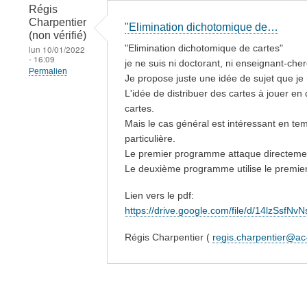
Régis
Charpentier
"Elimination dichotomique de…
(non vérifié)
"Elimination dichotomique de cartes"
lun 10/01/2022
- 16:09
je ne suis ni doctorant, ni enseignant-c
Permalien
Je propose juste une idée de sujet que je n
L'idée de distribuer des cartes à jouer e
cartes.
Mais le cas général est intéressant en t
particulière.
Le premier programme attaque directement 
Le deuxième programme utilise le premier 
Lien vers le pdf:
https://drive.google.com/file/d/14lzSs
Régis Charpentier (
regis.charpentier@ac