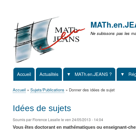
Menu
user
MATh.en.J
non
Ne subissons pas les mat
identifié
Accueil
Actualités
MATh.en.JEANS ?
Rég
Navigation
principale
Accueil
Sujets/Publications
Donner des idées de sujet
Fil
d'Ariane
Idées de sujets
Soumis par
Florence Lasalle
le
ven 24/05/2013 - 14:04
Vous êtes doctorant en mathématiques ou enseignant-ch