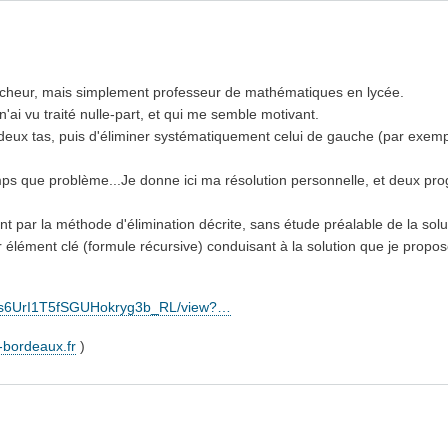
hercheur, mais simplement professeur de mathématiques en lycée.
'ai vu traité nulle-part, et qui me semble motivant.
n deux tas, puis d'éliminer systématiquement celui de gauche (par exem
emps que problème...Je donne ici ma résolution personnelle, et deux 
par la méthode d'élimination décrite, sans étude préalable de la solu
élément clé (formule récursive) conduisant à la solution que je propos
fNvNs6UrI1T5fSGUHokryg3b_RL/view?…
-bordeaux.fr
)