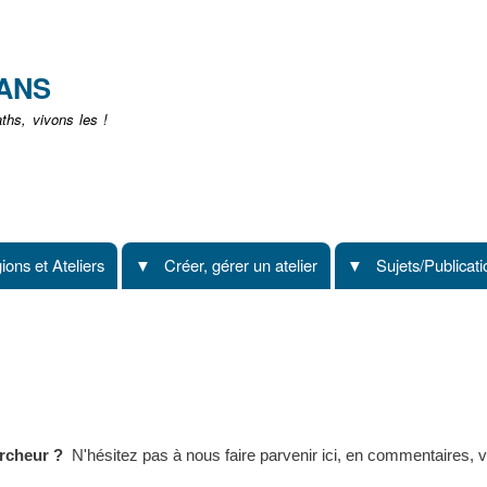
Aller
au
contenu
EANS
principal
hs, vivons les !
ions et Ateliers
Créer, gérer un atelier
Sujets/Publicat
ercheur ?
N'hésitez pas à nous faire parvenir ici, en commentaires, vo