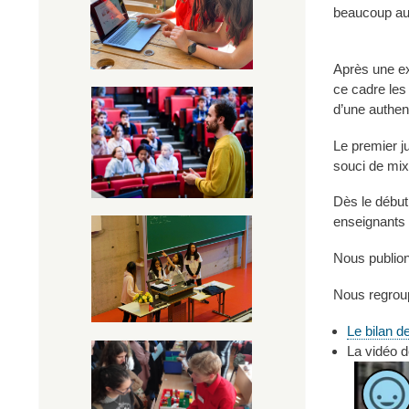
beaucoup aus
Après une ex
ce cadre les
d’une authen
Le premier ju
souci de mixi
Dès le début
enseignants e
Nous publion
Nous regroup
Le bilan d
La vidéo 