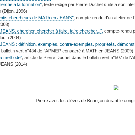
herche à la formation"
, texte rédigé par Pierre Duchet suite à son inte
 (Dijon, 1996)
entis chercheurs de MATh.en.JEANS"
, compte-rendu d'un atelier d
2003)
EANS, chercher, chercher à faire, faire chercher...",
compte-rendu par
lour (2004)
EANS : définition, exemples, contre-exemples, propriétés, démonstra
u bulletin vert n°484 de l'APMEP consacré à MATh.en.JEANS (2009)
 la méthode"
, article de Pierre Duchet dans le bulletin vert n°507 de 
JEANS (2014)
Pierre avec les élèves de Briançon durant le cong