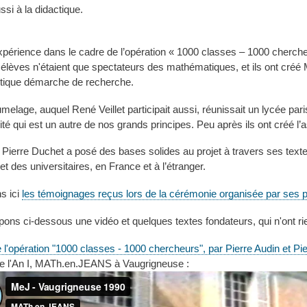
si à la didactique.
périence dans le cadre de l’opération « 1000 classes – 1000 chercheu
 élèves n'étaient que spectateurs des mathématiques, et ils ont cré
tique démarche de recherche.
melage, auquel René Veillet participait aussi, réunissait un lycée par
té qui est un autre de nos grands principes. Peu après ils ont créé l’a
 Pierre Duchet a posé des bases solides au projet à travers ses text
t des universitaires, en France et à l’étranger.
s ici
les témoignages reçus lors de la cérémonie organisée par ses p
ons ci-dessous une vidéo et quelques textes fondateurs, qui n'ont rie
e l'opération "1000 classes - 1000 chercheurs", par Pierre Audin et Pi
de l'An I, MATh.en.JEANS à Vaugrigneuse :