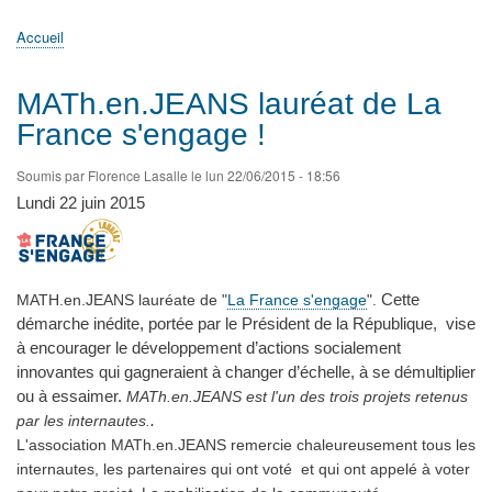
principale
Accueil
Actualités
MATh.en.JEANS ?
Régions et Ateliers
Créer, gérer un atelier
Sujets/Publications
Congrès
Accueil
Fil
d'Ariane
MATh.en.JEANS lauréat de La
France s'engage !
Soumis par
Florence Lasalle
le
lun 22/06/2015 - 18:56
Lundi 22 juin 2015
Cette
MATH.en.JEANS lauréate de "
La France s'engage
".
démarche inédite, portée par le Président de la République, vise
à encourager le développement d’actions socialement
innovantes qui gagneraient à changer d’échelle, à se démultiplier
ou à essaimer.
MATh.en.JEANS est l'un des trois projets retenus
.
par les internautes.
L'association MATh.en.JEANS remercie chaleureusement tous les
internautes, les partenaires qui ont voté et qui ont appelé à voter