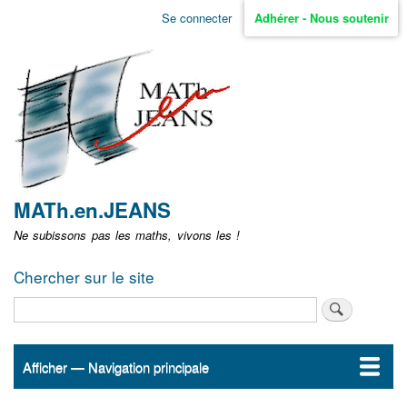
Aller
Se connecter
Adhérer - Nous soutenir
Menu
au
contenu
user
principal
non
identifié
MATh.en.JEANS
Ne subissons pas les maths, vivons les !
Chercher sur le site
Rechercher
Afficher — Navigation principale
Navigation