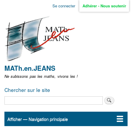
Aller
Se connecter
Adhérer - Nous soutenir
Menu
au
contenu
user
principal
non
identifié
MATh.en.JEANS
Ne subissons pas les maths, vivons les !
Chercher sur le site
Rechercher
Afficher — Navigation principale
Navigation