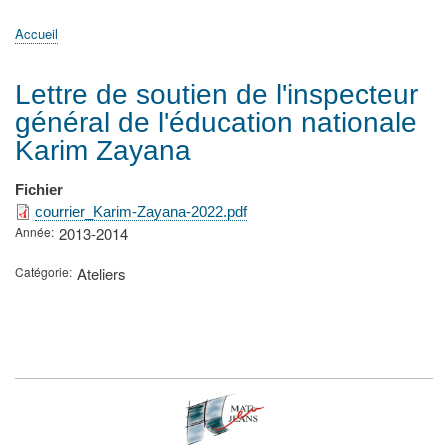
principale
Accueil
Actualités
MATh.en.JEANS ?
Régions et Ateliers
Créer, gérer un atelier
Sujets/Publications
Congrès
Accueil
Fil
d'Ariane
Lettre de soutien de l'inspecteur
général de l'éducation nationale
Karim Zayana
Fichier
courrier_Karim-Zayana-2022.pdf
Année
2013-2014
Catégorie
Ateliers