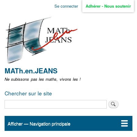
Aller
Se connecter
Adhérer - Nous soutenir
Menu
au
contenu
user
principal
non
identifié
MATh.en.JEANS
Ne subissons pas les maths, vivons les !
Chercher sur le site
Rechercher
Afficher — Navigation principale
Navigation