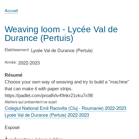
principale
Accueil
Actualités
MATh.en.JEANS ?
Régions et Ateliers
Créer, gérer un atelier
Sujets/Publications
Congrès
Accueil
Fil
d'Ariane
Weaving loom - Lycée Val de
Durance (Pertuis)
Établissement
Lycée Val de Durance (Pertuis)
Année
2022-2023
Résumé
Choose your own way of weaving and try to build a "machine"
that can make it with paper strips.
https://padlet.com/proalh/iv49nkr21vku7x98
Ateliers qui présentent ce sujet
Colegiul National Emil Racovita (Cluj - Roumanie) 2022-2023
Lycée Val de Durance (Pertuis) 2022-2023
Type
Exposé
de
présentation